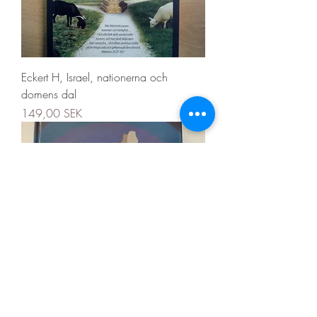
Eckert H, Israel, nationerna och
domens dal
Precio
149,00 SEK