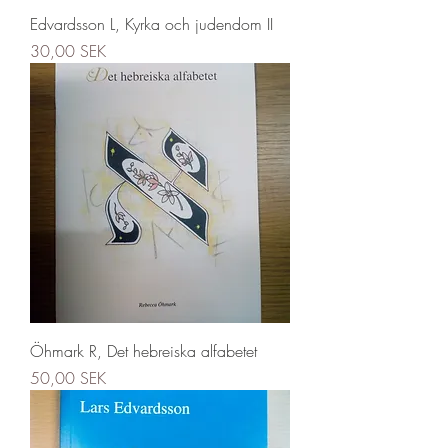
Edvardsson L, Kyrka och judendom II
Precio
30,00 SEK
Öhmark R, Det hebreiska alfabetet
Precio
50,00 SEK