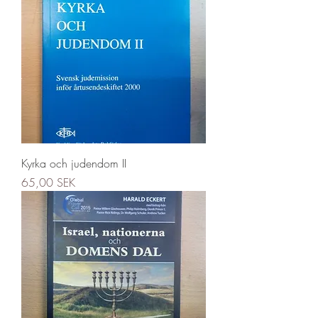
Kyrka och judendom II
Precio
65,00 SEK