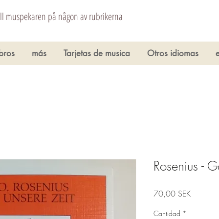
åll muspekaren på någon av rubrikerna
ibros
más
Tarjetas de musica
Otros idiomas
Rosenius - G
Precio
70,00 SEK
Cantidad
*