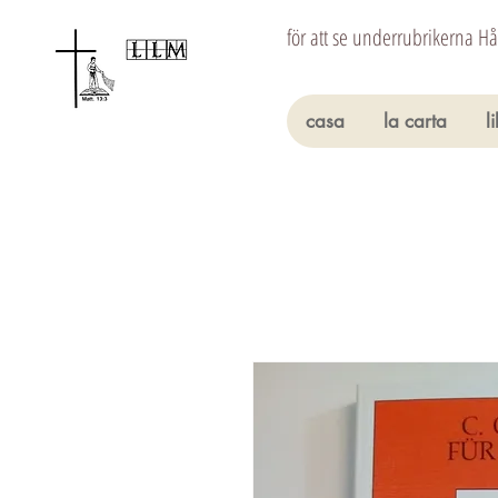
för att se underrubrikerna H
casa
la carta
l