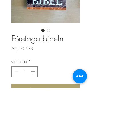
Företagarbibeln
Precio
69,00 SEK
Cantidad
*
Agregar al carrito
Top