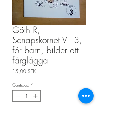
Göth R,
Senapskornet VT 3,
för barn, bilder att
färglägga
Precio
15,00 SEK
Cantidad
*
Agregar al carrito