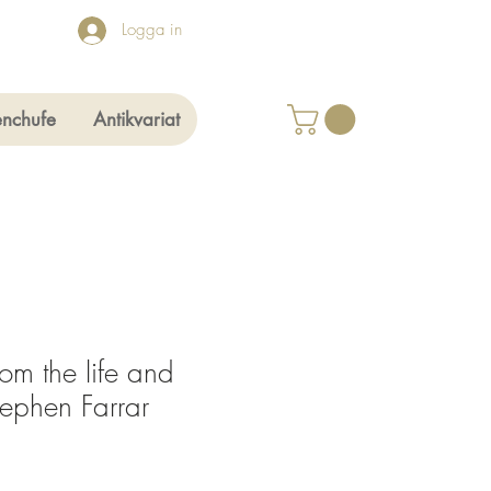
Logga in
enchufe
Antikvariat
om the life and
Stephen Farrar