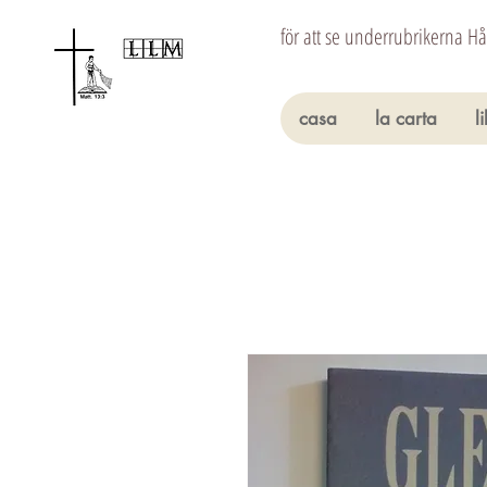
för att se underrubrikerna H
casa
la carta
l