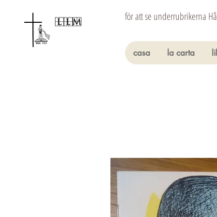
för att se underrubrikerna H
casa
la carta
l