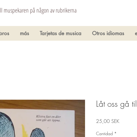
åll muspekaren på någon av rubrikerna
ibros
más
Tarjetas de musica
Otros idiomas
Låt oss gå ti
Precio
25,00 SEK
Cantidad
*