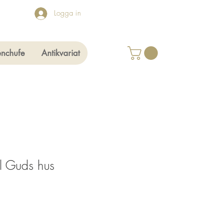
Logga in
enchufe
Antikvariat
ll Guds hus