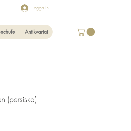
Logga in
enchufe
Antikvariat
en (persiska)