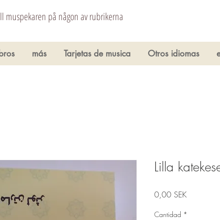
åll muspekaren på någon av rubrikerna
ibros
más
Tarjetas de musica
Otros idiomas
Lilla katekes
Precio
0,00 SEK
Cantidad
*