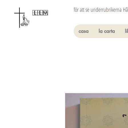
för att se underrubrikerna H
casa
la carta
l