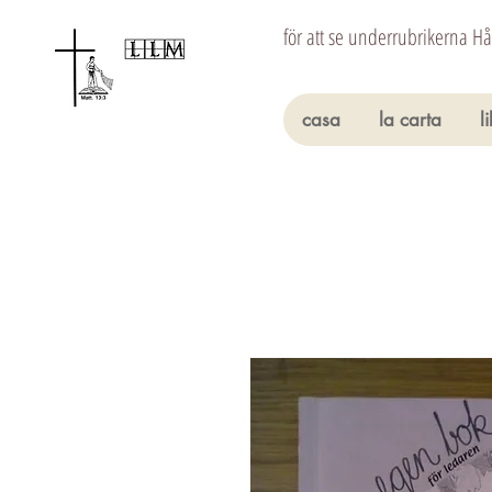
för att se underrubrikerna H
casa
la carta
l