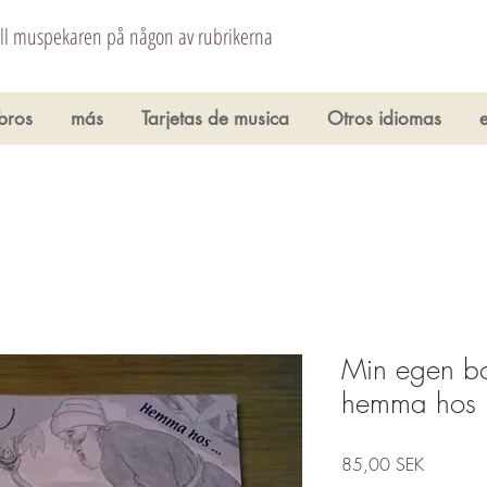
åll muspekaren på någon av rubrikerna
ibros
más
Tarjetas de musica
Otros idiomas
Min egen bo
hemma hos
Precio
85,00 SEK