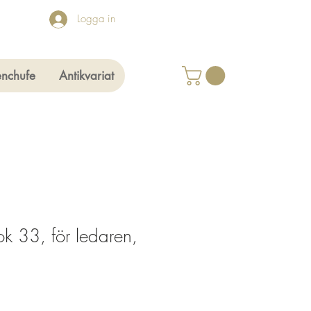
Logga in
enchufe
Antikvariat
k 33, för ledaren,