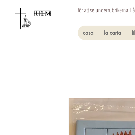
för att se underrubrikerna H
casa
la carta
l