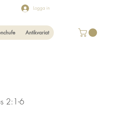
Logga in
enchufe
Antikvariat
us 2:1-6