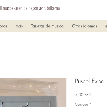
åll muspekaren på någon av rubrikerna
ibros
más
Tarjetas de musica
Otros idiomas
Pussel Exod
Precio
5,00 SEK
Cantidad
*