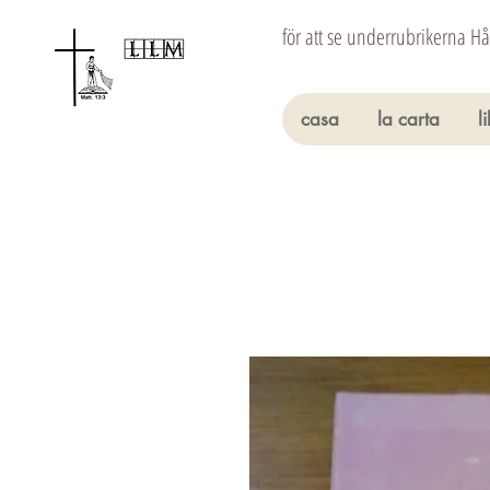
för att se underrubrikerna H
casa
la carta
l