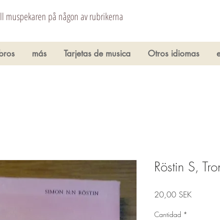
åll muspekaren på någon av rubrikerna
ibros
más
Tarjetas de musica
Otros idiomas
Röstin S, Tr
Precio
20,00 SEK
Cantidad
*