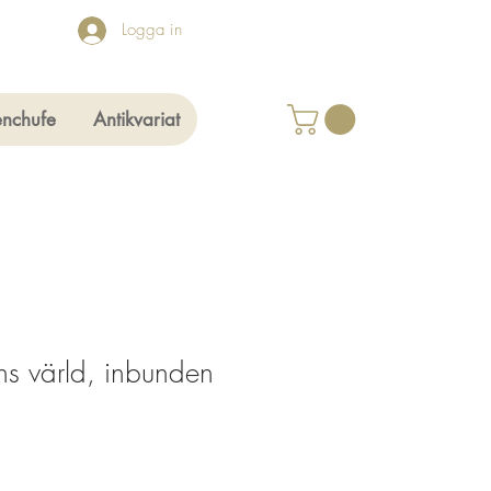
Logga in
enchufe
Antikvariat
ons värld, inbunden