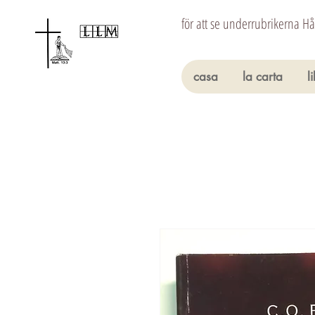
för att se underrubrikerna H
casa
la carta
l