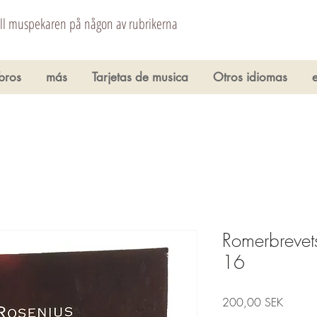
åll muspekaren på någon av rubrikerna
ibros
más
Tarjetas de musica
Otros idiomas
Romerbrevets
16
Precio
200,00 SEK