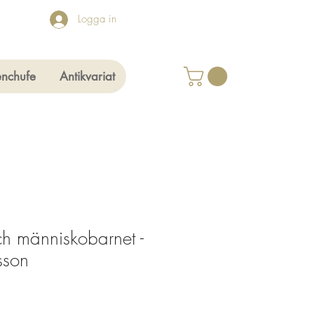
Logga in
enchufe
Antikvariat
h människobarnet -
sson