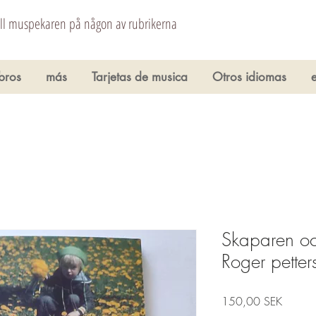
åll muspekaren på någon av rubrikerna
ibros
más
Tarjetas de musica
Otros idiomas
Skaparen oc
Roger petter
Precio
150,00 SEK