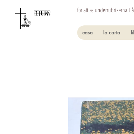
för att se underrubrikerna H
casa
la carta
l