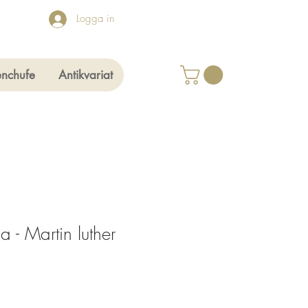
Logga in
enchufe
Antikvariat
a - Martin luther