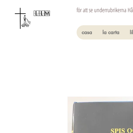
för att se underrubrikerna H
casa
la carta
l