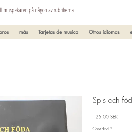
åll muspekaren på någon av rubrikerna
ibros
más
Tarjetas de musica
Otros idiomas
Spis och föd
Precio
125,00 SEK
Cantidad
*