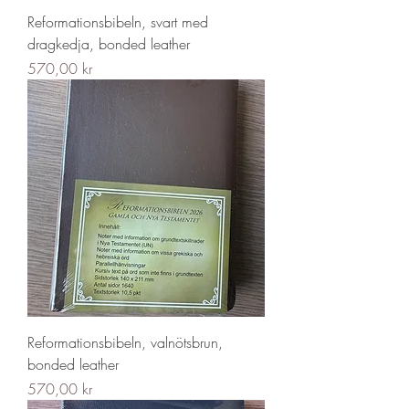
Reformationsbibeln, svart med
dragkedja, bonded leather
Pris
570,00 kr
Reformationsbibeln, valnötsbrun,
bonded leather
Pris
570,00 kr