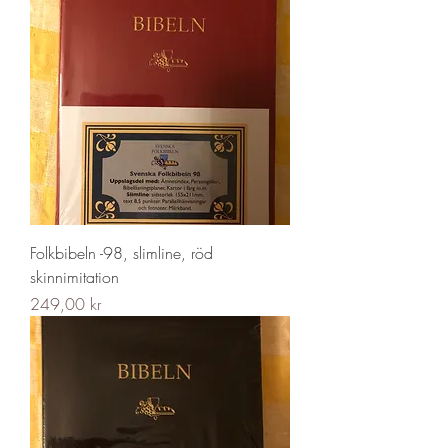
Folkbibeln -98, slimline, röd
skinnimitation
Pris
249,00 kr