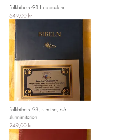
Folkbibeln -98 L cabraskinn
Pris
649,00 kr
Folkbibeln -98, slimline, blå
skinnimitation
Pris
249,00 kr