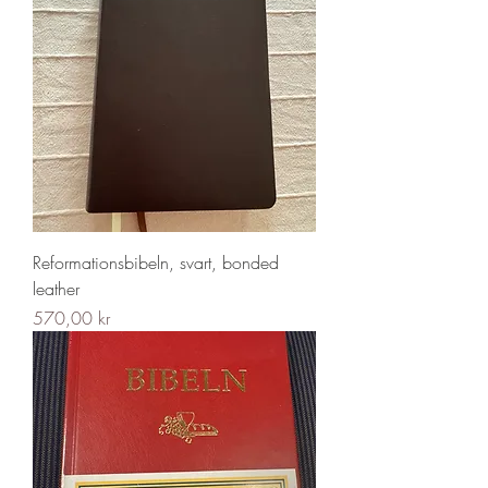
Reformationsbibeln, svart, bonded
leather
Pris
570,00 kr