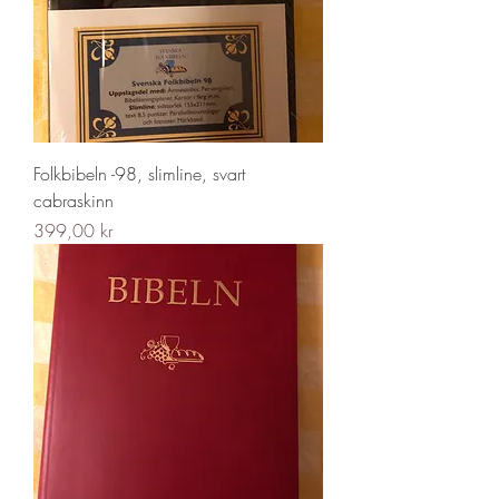
Folkbibeln -98, slimline, svart
cabraskinn
Pris
399,00 kr