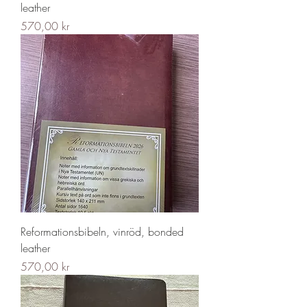
leather
Pris
570,00 kr
Reformationsbibeln, vinröd, bonded
leather
Pris
570,00 kr