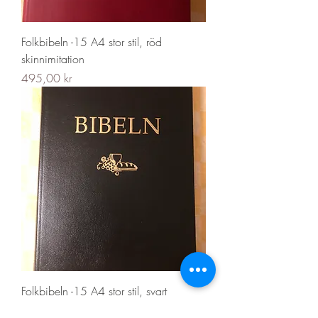
Folkbibeln -15 A4 stor stil, röd
skinnimitation
Pris
495,00 kr
Folkbibeln -15 A4 stor stil, svart
cabraskinn