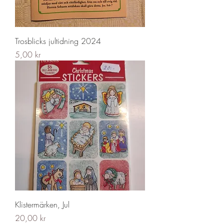
Trosblicks jultidning 2024
Pris
5,00 kr
Klistermärken, Jul
Pris
20,00 kr