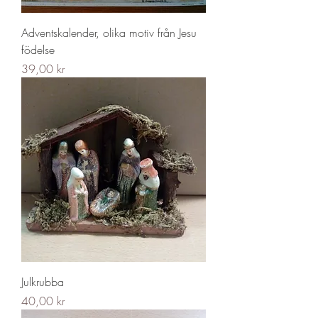
Adventskalender, olika motiv från Jesu
födelse
Pris
39,00 kr
Julkrubba
Pris
40,00 kr