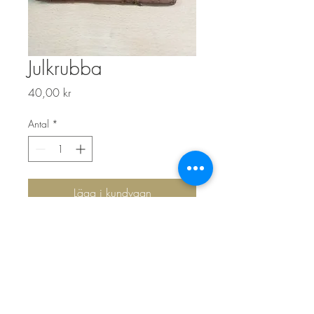
Julkrubba
Pris
40,00 kr
Antal
*
Lägg i kundvagn
Top