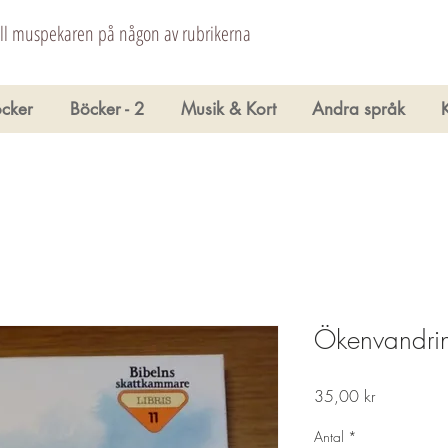
åll muspekaren på någon av rubrikerna
cker
Böcker - 2
Musik & Kort
Andra språk
Ökenvandri
Pris
35,00 kr
Antal
*