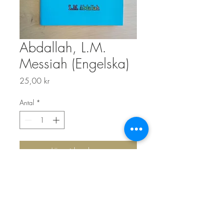
Abdallah, L.M.
Messiah (Engelska)
Pris
25,00 kr
Antal
*
Lägg i kundvagn
Top