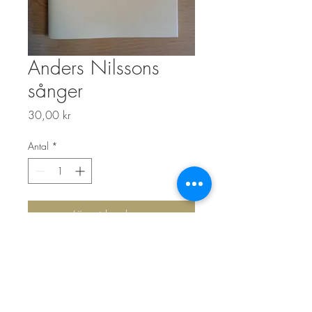
Anders Nilssons
sånger
Pris
30,00 kr
Antal
*
Lägg i kundvagn
Top