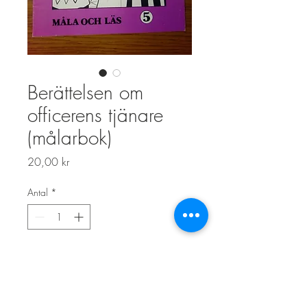
Berättelsen om
officerens tjänare
(målarbok)
Pris
20,00 kr
Antal
*
Lägg i kundvagn