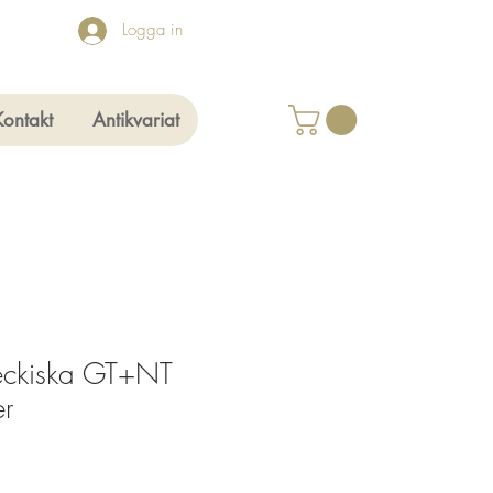
Logga in
Kontakt
Antikvariat
jeckiska GT+NT
er