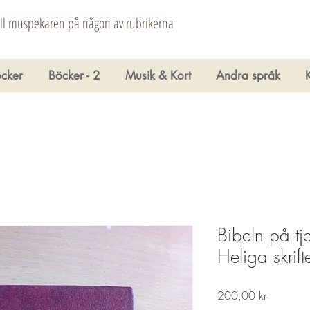
åll muspekaren på någon av rubrikerna
cker
Böcker - 2
Musik & Kort
Andra språk
Bibeln på t
Heliga skrift
Pris
200,00 kr