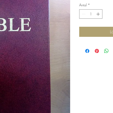
Antal
*
L