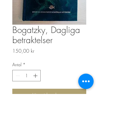
Bogatzky, Dagliga
betraktelser
Pris
150,00 kr
Antal
*
Lägg i kundvagn
Top