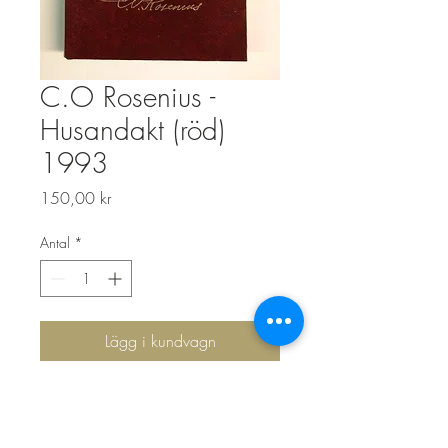
C.O Rosenius -
Husandakt (röd)
1993
Pris
150,00 kr
Antal
*
Lägg i kundvagn
Rosenius CO, Husandakt (tryckt 1993)