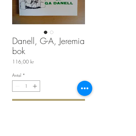
Danell, G-A, Jeremia
bok
Pris
116,00 kr
Antal
*
Lägg i kundvagn