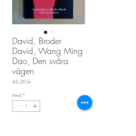
David, Broder
David, Wang Ming
Dao, Den svåra
vägen
Pris
45,00 kr
Antal
*
Lägg i kundvagn