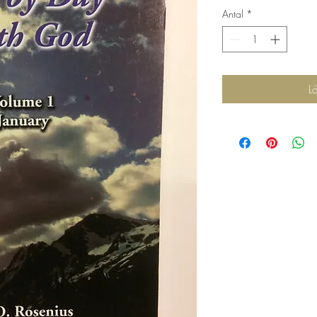
Antal
*
L