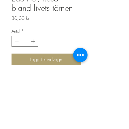
bland livets törnen
Pris
30,00 kr
Antal
*
Lägg i kundvagn
Top