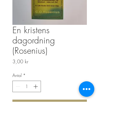
En kristens
dagordning
(Rosenius)
Pris
3,00 kr
Antal
*
Lägg i kundvagn