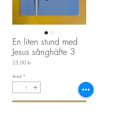
En liten stund med
Jesus sånghäfte 3
Pris
25,00 kr
Antal
*
Lägg i kundvagn