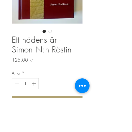
Ett nådens år -
Simon N:n Röstin
Pris
125,00 kr
Antal
*
Lägg i kundvagn