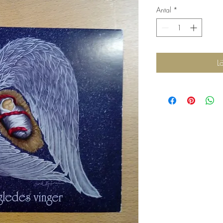
Antal
*
L