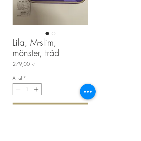
Lila, M-slim,
mönster, träd
Pris
279,00 kr
Antal
*
Lägg i kundvagn