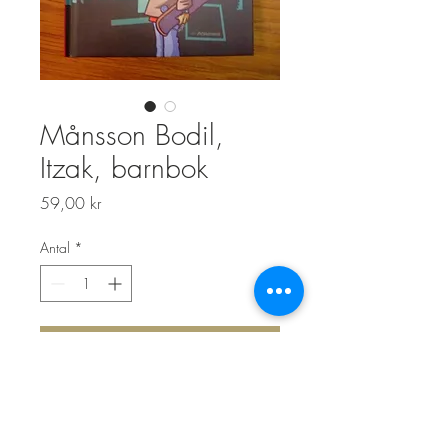
Månsson Bodil,
Itzak, barnbok
Pris
59,00 kr
Antal
*
Lägg i kundvagn