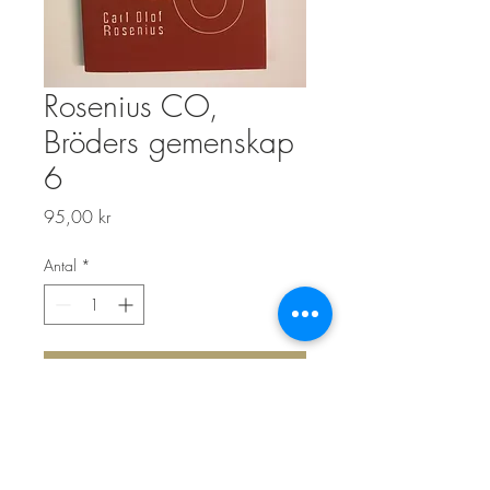
Rosenius CO,
Bröders gemenskap
6
Pris
95,00 kr
Antal
*
Lägg i kundvagn