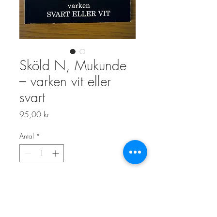
Sköld N, Mukunde
– varken vit eller
svart
Pris
95,00 kr
Antal
*
Lägg i kundvagn