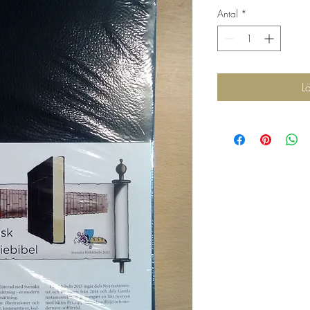
Antal
*
L