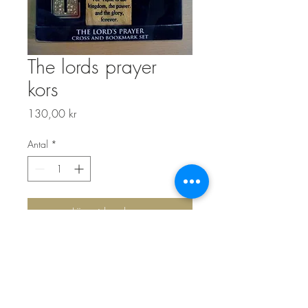
The lords prayer
kors
Pris
130,00 kr
Antal
*
Lägg i kundvagn
Top