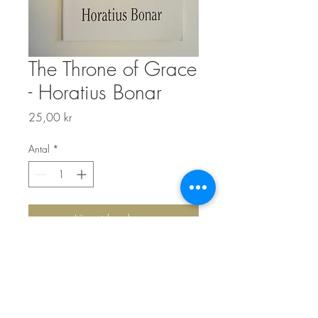
The Throne of Grace
- Horatius Bonar
Pris
25,00 kr
Antal
*
Lägg i kundvagn
Top