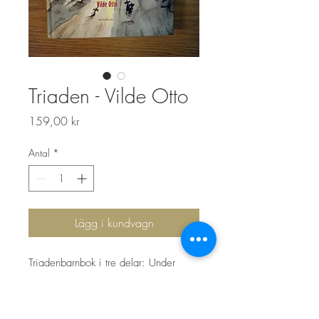
Triaden - Vilde Otto
Pris
159,00 kr
Antal
*
Lägg i kundvagn
Triadenbarnbok i tre delar: Under
Guds beskydd, Lönnkammaren, Vilde
Otto