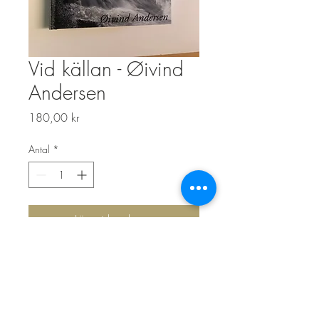
Vid källan - Øivind
Andersen
Pris
180,00 kr
Antal
*
Lägg i kundvagn
Top