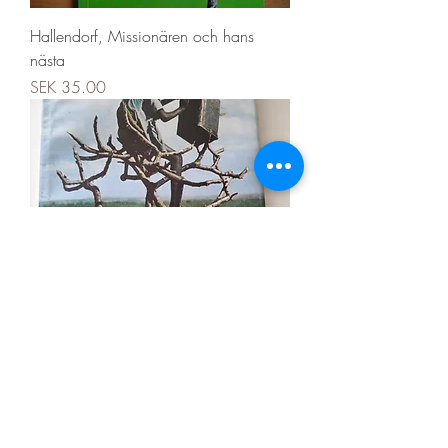
Hallendorf, Missionären och hans
nästa
Price
SEK 35.00
En öppen dörr i Kenya - Martin
lundström
Price
SEK 30.00