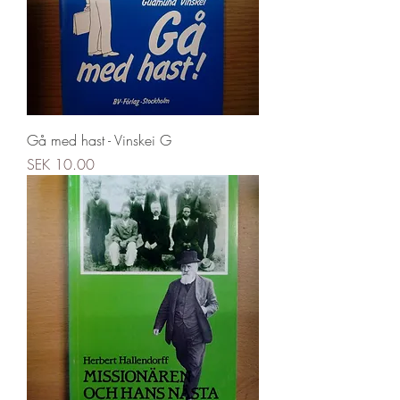
Gå med hast - Vinskei G
Price
SEK 10.00