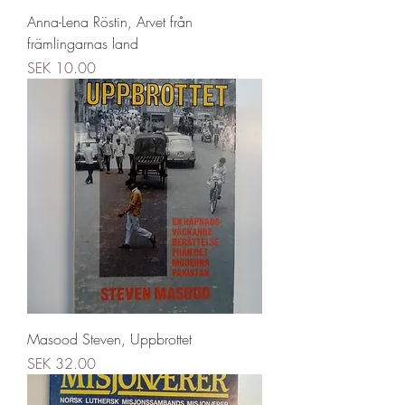
Anna-Lena Röstin, Arvet från
främlingarnas land
Price
SEK 10.00
Masood Steven, Uppbrottet
Price
SEK 32.00