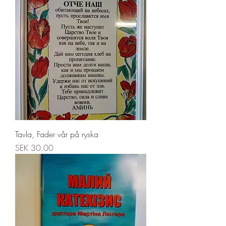
Tavla, Fader vår på ryska
Price
SEK 30.00