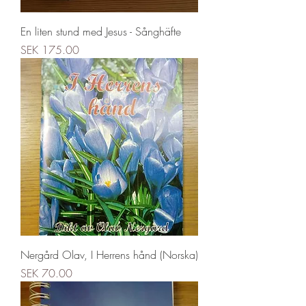
En liten stund med Jesus - Sånghäfte
Price
SEK 175.00
Nergård Olav, I Herrens hånd (Norska)
Price
SEK 70.00