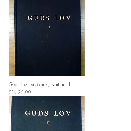
Guds Lov, musikbok, svart del 1
Price
SEK 25.00