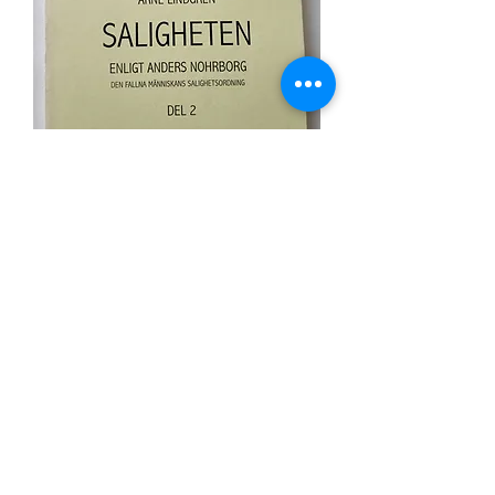
Saligheten enligt Anders nohrborg -
Arne lindgren Del 2
Price
SEK 50.00