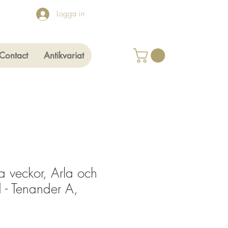
Logga in
Contact
Antikvariat
ra veckor, Arla och
d - Tenander A,