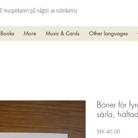
åll muspekaren på någon av rubrikerna
Books
More
Music & Cards
Other languages
Böner för fy
särla, häfta
Price
SEK 40.00