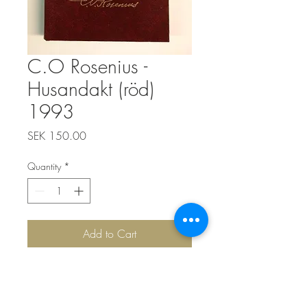
C.O Rosenius -
Husandakt (röd)
1993
Price
SEK 150.00
Quantity
*
Add to Cart
Rosenius CO, Husandakt (tryckt 1993)