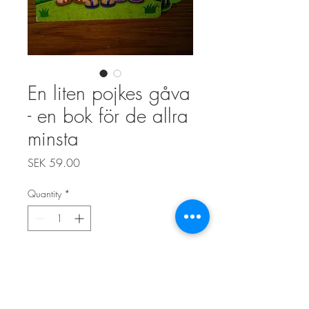
En liten pojkes gåva
- en bok för de allra
minsta
Price
SEK 59.00
Quantity
*
Add to Cart