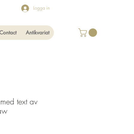
Logga in
Contact
Antikvariat
 med text av
raw