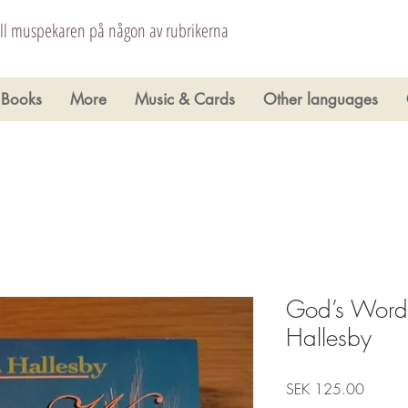
åll muspekaren på någon av rubrikerna
Books
More
Music & Cards
Other languages
God’s Word 
Hallesby
Price
SEK 125.00