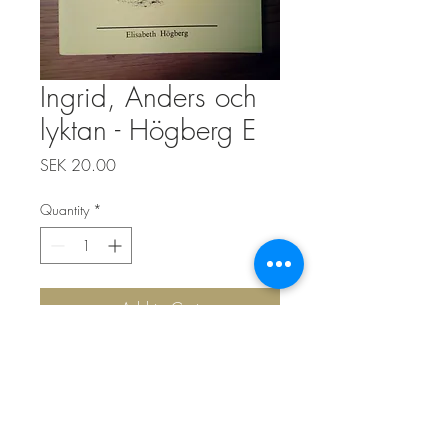
Ingrid, Anders och
lyktan - Högberg E
Price
SEK 20.00
Quantity
*
Add to Cart
Top